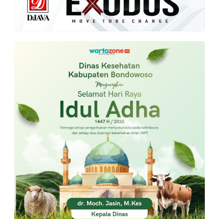
PT.
Balqis
Cyber
Media
Sejahtera