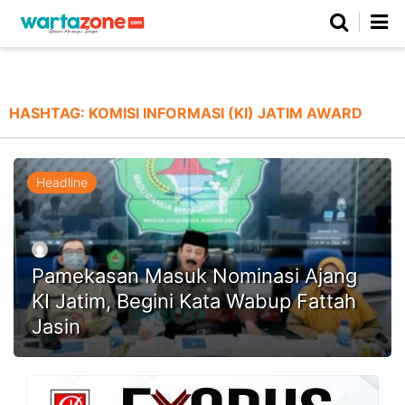
Netizen
Beranda
Daerah
Kuliner
Opini
Nasional
Regional
Politik
Parlemen
Investigasi
Gaya Hidup
Peristiwa
Wisata
Advertorial
Ekonomi
Pendidikan
Religi
Olahraga
HASHTAG:
KOMISI INFORMASI (KI) JATIM AWARD
Beranda
About Us
Contact Us
Hak Jawab
Kode Etik
Pedoman Media Siber
Redaksi
Headline
Pamekasan Masuk Nominasi Ajang
KI Jatim, Begini Kata Wabup Fattah
Jasin
©
Copyright
2026