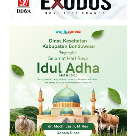
PT.
Balqis
Cyber
Media
Sejahtera