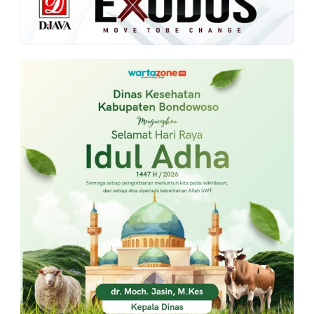
PT.
Balqis
Cyber
Media
Sejahtera