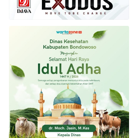
PT.
Balqis
Cyber
Media
Sejahtera