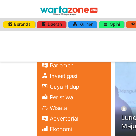
Beranda
Daerah
Kuliner
Opini
HASHTA
Nasional
Regional
Headli
Politik
Parlemen
Investigasi
Gaya Hidup
Peristiwa
Wisata
Lunc
Advertorial
Maju
Ekonomi