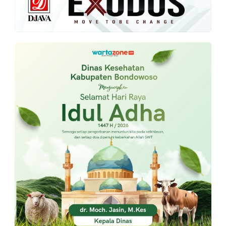
PT.
Balqis
Cyber
Media
Sejahtera