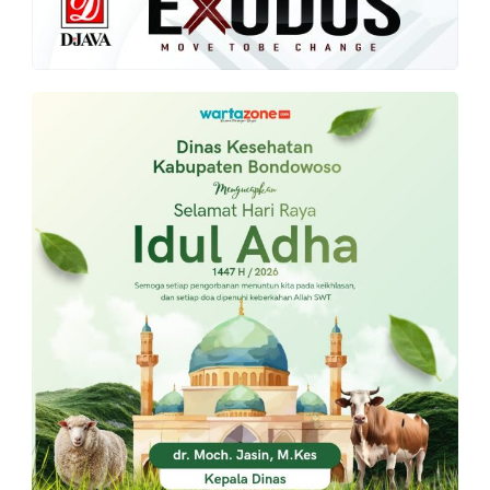
PT.
Balqis
Cyber
Media
Sejahtera