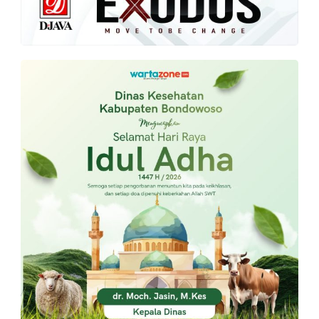
PT.
Balqis
Cyber
Media
Sejahtera