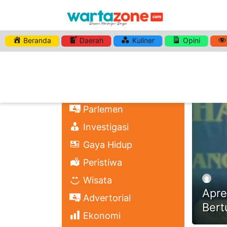
Beranda
Daerah
Kuliner
Opini
HASHTA
Nasional
Regional
Headli
Politik
Parlemen
Investigasi
Gaya Hidup
Peristiwa
Wisata
Apre
Advertorial
Bert
Ekonomi