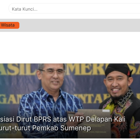
Wisata
G:
LHP
ne
siasi Dirut BPRS atas WTP Delapan Kali
urut-turut Pemkab Sumenep