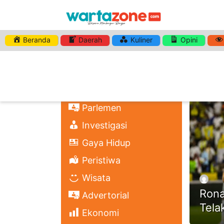
Beranda
Daerah
Kuliner
Opini
HASHTA
Nasional
Regional
Headli
Politik
Parlemen
Investigasi
Gaya Hidup
Peristiwa
Wisata
Rona
Advertorial
Tela
Ekonomi