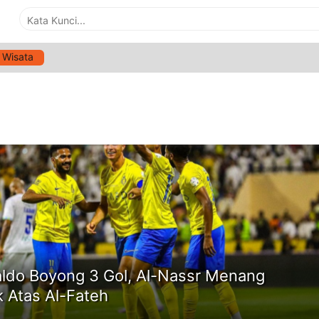
Wisata
G:
LIGA ARAB
ne
ldo Boyong 3 Gol, Al-Nassr Menang
k Atas Al-Fateh