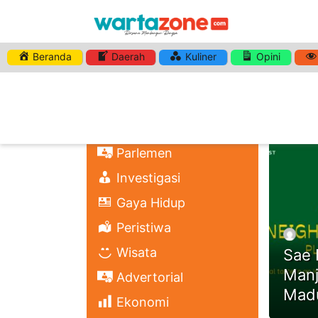
Beranda
Daerah
Kuliner
Opini
HASHTA
Nasional
Regional
Headli
Politik
Parlemen
Investigasi
Gaya Hidup
Peristiwa
Wisata
Sae 
Manj
Advertorial
Mad
Ekonomi