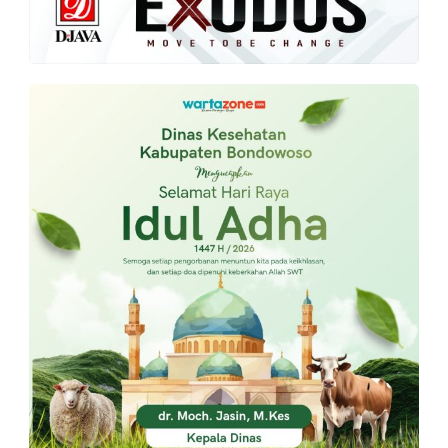
PT.
Balqis
Cyber
Media
Sejahtera