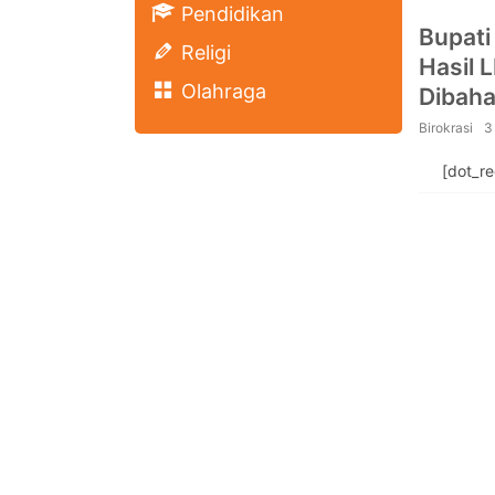
Pendidikan
Bupati
Religi
Hasil 
Olahraga
Dibah
Birokrasi
3
[dot_r