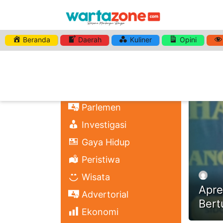
Beranda
Daerah
Kuliner
Opini
HASHTA
Nasional
Regional
Headli
Politik
Parlemen
Investigasi
Gaya Hidup
Peristiwa
Wisata
Apre
Advertorial
Bert
Ekonomi