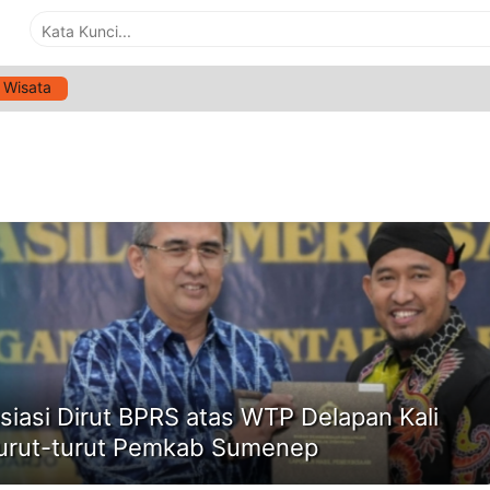
Wisata
G:
LKPD
ne
siasi Dirut BPRS atas WTP Delapan Kali
urut-turut Pemkab Sumenep