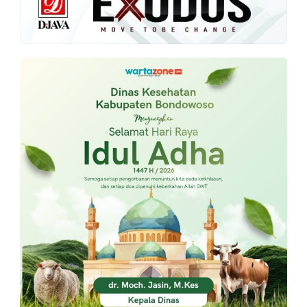
PT.
Balqis
Cyber
Media
Sejahtera