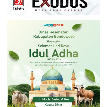
PT.
Balqis
Cyber
Media
Sejahtera