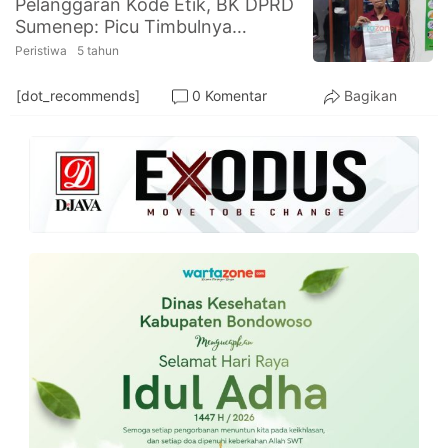
Pelanggaran Kode Etik, BK DPRD
PT.
Sumenep: Picu Timbulnya
Balqis
Cyber
Gratifikasi
Peristiwa
5 tahun
Media
Sejahtera
[dot_recommends]
0 Komentar
Bagikan