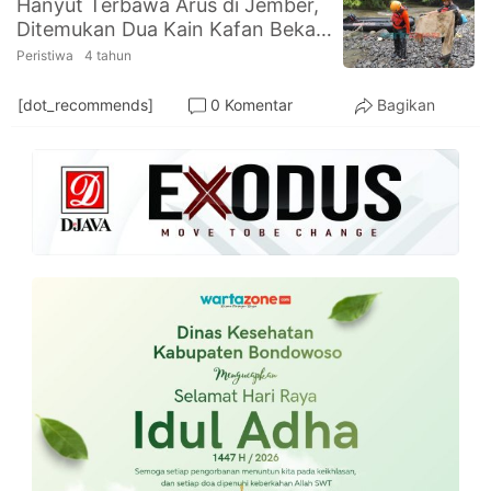
Hanyut Terbawa Arus di Jember,
PT.
Ditemukan Dua Kain Kafan Bekas
Balqis
Cyber
di Aliran Sungai Kali Jompo
Peristiwa
4 tahun
Media
Sejahtera
[dot_recommends]
0 Komentar
Bagikan