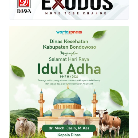
PT.
Balqis
Cyber
Media
Sejahtera