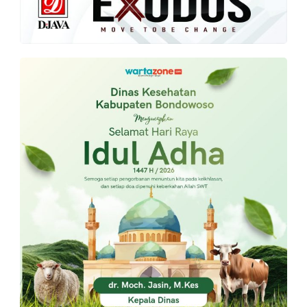
PT.
Balqis
Cyber
Media
Sejahtera