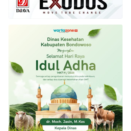
PT.
Balqis
Cyber
Media
Sejahtera