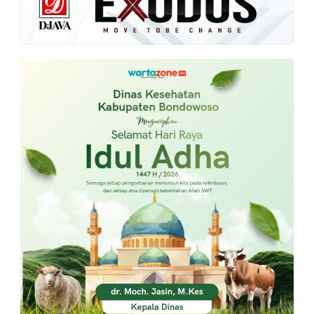
PT.
Balqis
Cyber
Media
Sejahtera