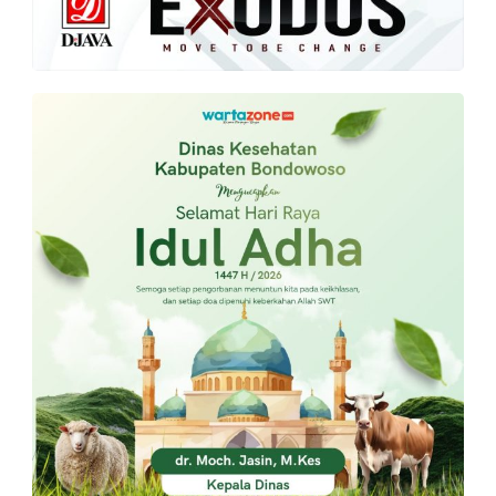
PT.
Balqis
Cyber
Media
Sejahtera