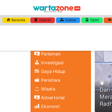
Beranda
Daerah
Kuliner
Opini
HASHTA
Nasional
Regional
Headli
Politik
Parlemen
Investigasi
Gaya Hidup
Peristiwa
Wisata
Dari
Mera
Advertorial
Radh
Ekonomi