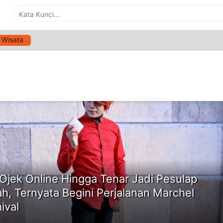
Wisata
G:
MARCHEL RADHIVAL
ne
 Ojek Online Hingga Tenar Jadi Pesulap
h, Ternyata Begini Perjalanan Marchel
ival