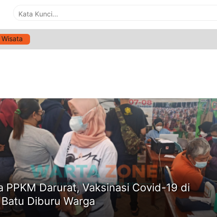
Wisata
G:
MASA PPKM DARURAT KOTA BATU
ne
 PPKM Darurat, Vaksinasi Covid-19 di
 Batu Diburu Warga