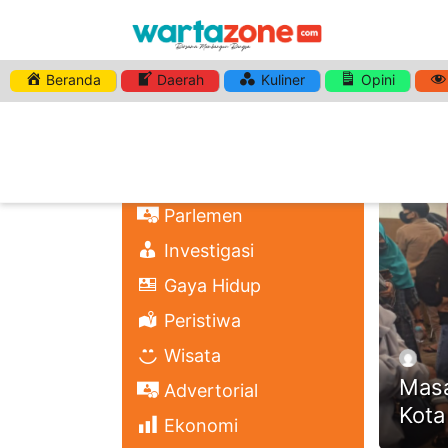
Beranda
Daerah
Kuliner
Opini
HASHTA
Nasional
Regional
Headli
Politik
Parlemen
Investigasi
Gaya Hidup
Peristiwa
Wisata
Masa
Advertorial
Kota
Ekonomi