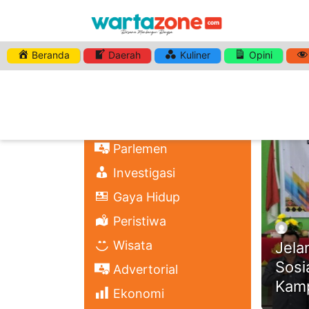
Beranda
Daerah
Kuliner
Opini
HASHTA
Nasional
Regional
Headli
Politik
Parlemen
Investigasi
Gaya Hidup
Peristiwa
Wisata
Jela
Sosi
Advertorial
Kam
Ekonomi