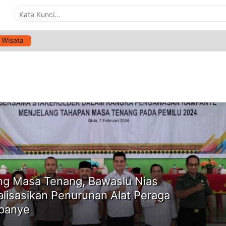
Wisata
G:
MASA TENANG PEMILU
ne
ng Masa Tenang, Bawaslu Nias
alisasikan Penurunan Alat Peraga
panye