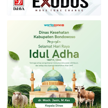
PT.
Balqis
Cyber
Media
Sejahtera