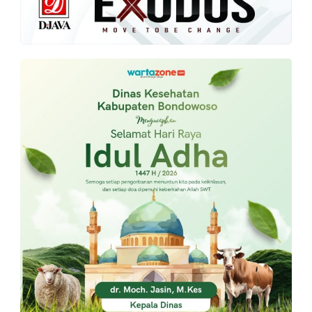
PT.
Balqis
Cyber
Media
Sejahtera