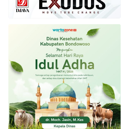
PT.
Balqis
Cyber
Media
Sejahtera