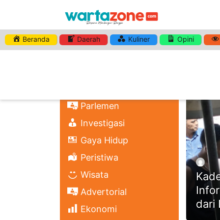
Beranda
Daerah
Kuliner
Opini
HASHTA
Nasional
Regional
Headli
Politik
Parlemen
Investigasi
Gaya Hidup
Peristiwa
Wisata
Kade
Info
Advertorial
dari
Ekonomi