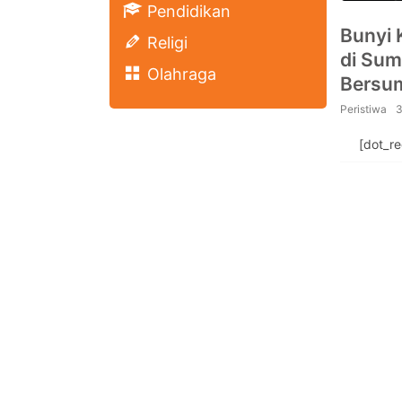
Pendidikan
Bunyi 
Religi
di Sum
Olahraga
Bersum
Peristiwa
3
[dot_r