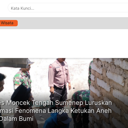
Wisata
G:
PARALON AIR
ne
s Moncek Tengah Sumenep Luruskan
rmasi Fenomena Langka Ketukan Aneh
 Dalam Bumi