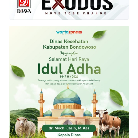
PT.
Balqis
Cyber
Media
Sejahtera