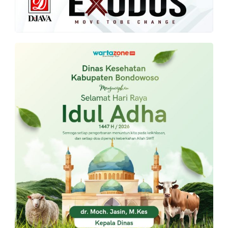
PT.
Balqis
Cyber
Media
Sejahtera