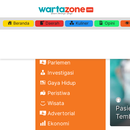
Beranda
Daerah
Kuliner
Opini
HASHTA
Nasional
Regional
Headli
Politik
Parlemen
Investigasi
Gaya Hidup
Peristiwa
Wisata
Pasi
Advertorial
Temb
Ekonomi