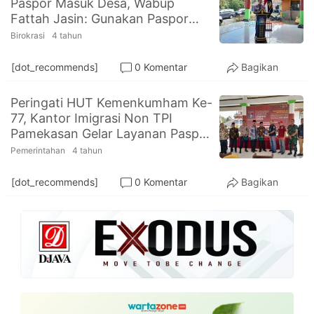
Paspor Masuk Desa, Wabup
PT.
Fattah Jasin: Gunakan Paspor
Balqis
Cyber
Sebagaimana Mestinya
Birokrasi
4 tahun
Media
Sejahtera
[dot_recommends]
0 Komentar
Bagikan
Peringati HUT Kemenkumham Ke-
77, Kantor Imigrasi Non TPI
Pamekasan Gelar Layanan Paspor
Masuk Desa
Pemerintahan
4 tahun
[dot_recommends]
0 Komentar
Bagikan