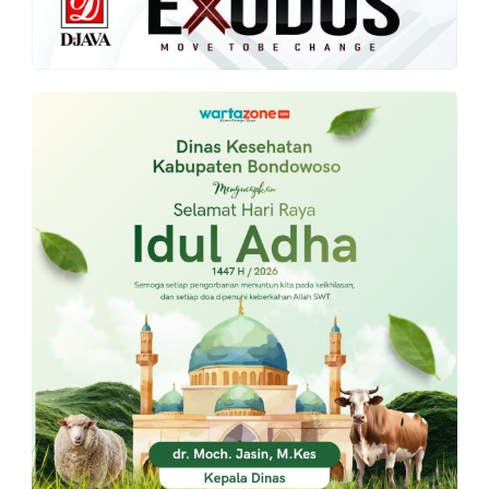
PT.
Balqis
Cyber
Media
Sejahtera