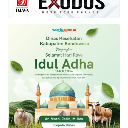
PT.
Balqis
Cyber
Media
Sejahtera