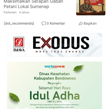
Maksimalkan Serapan Gabah
PT.
Petani Lokal Sumenep
Balqis
Cyber
Parlemen
4 tahun
Media
Sejahtera
[dot_recommends]
0 Komentar
Bagikan