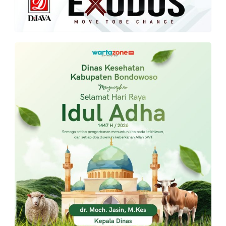
PT.
Balqis
Cyber
Media
Sejahtera