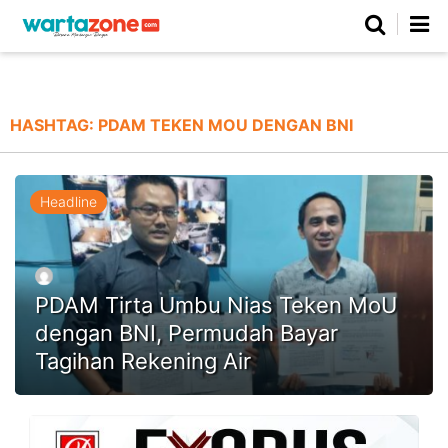
Netizen
Beranda
Daerah
Kuliner
Opini
Nasional
Regional
Politik
Parlemen
Investigasi
Gaya Hidup
Peristiwa
Wisata
Advertorial
Ekonomi
Pendidikan
Religi
Olahraga
HASHTAG:
PDAM TEKEN MOU DENGAN BNI
Beranda
About Us
Contact Us
Hak Jawab
Kode Etik
Pedoman Media Siber
Redaksi
Headline
PDAM Tirta Umbu Nias Teken MoU
dengan BNI, Permudah Bayar
Tagihan Rekening Air
©
Copyright
2026