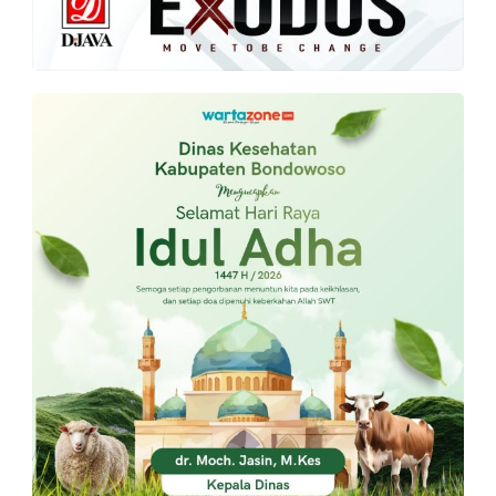
PT.
Balqis
Cyber
Media
Sejahtera