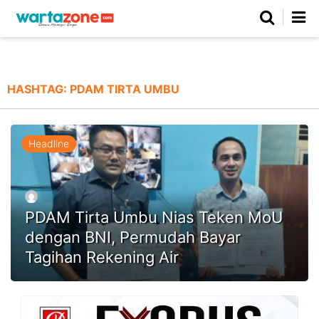
Netizen
Beranda
Daerah
Kuliner
Opini
Nasional
Regional
Politik
Parlemen
Investigasi
Gaya Hidup
Peristiwa
Wisata
Advertorial
Ekonomi
Pendidikan
Religi
Olahraga
HASHTAG:
PDAM TIRTA UMBU
Beranda
About Us
Contact Us
Hak Jawab
Kode Etik
Pedoman Media Siber
Redaksi
Headline
PDAM Tirta Umbu Nias Teken MoU
dengan BNI, Permudah Bayar
Tagihan Rekening Air
©
Copyright
2026