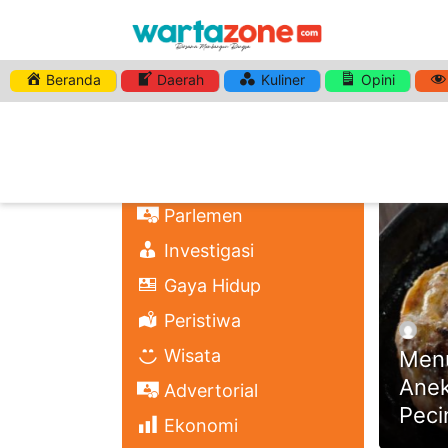
Beranda
Daerah
Kuliner
Opini
HASHTA
Nasional
Regional
Headli
Politik
Parlemen
Investigasi
Gaya Hidup
Peristiwa
Wisata
Menu
Anek
Advertorial
Peci
Ekonomi