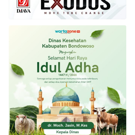
PT.
Balqis
Cyber
Media
Sejahtera