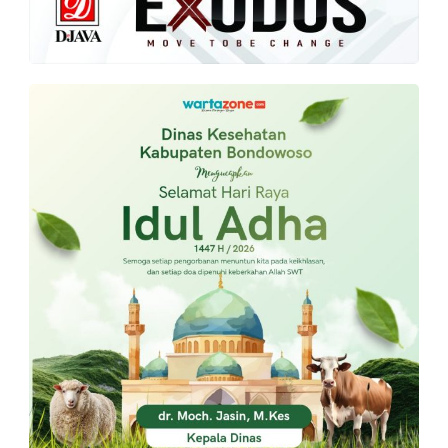
PT.
Balqis
Cyber
Media
Sejahtera