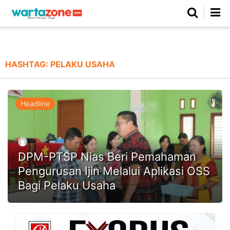
Netizen
Beranda
Daerah
Kuliner
Opini
Nasional
Regional
Politik
Parlemen
Investigasi
Gaya Hidup
Peristiwa
Wisata
Advertorial
Ekonomi
Pendidikan
Religi
Olahraga
HASHTAG:
PELAKU USAHA
Beranda
About Us
Contact Us
Hak Jawab
Kode Etik
Pedoman Media Siber
Redaksi
Headline
DPM-PTSP Nias Beri Pemahaman
Pengurusan Ijin Melalui Aplikasi OSS
Bagi Pelaku Usaha
©
Copyright
2026