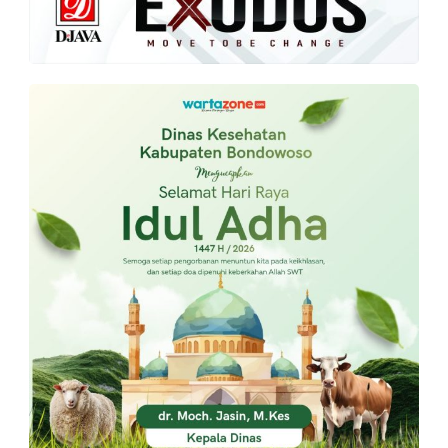
PT.
Balqis
Cyber
Media
Sejahtera