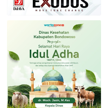
PT.
Balqis
Cyber
Media
Sejahtera