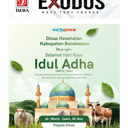
PT.
Balqis
Cyber
Media
Sejahtera