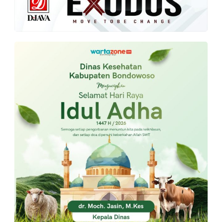
PT.
Balqis
Cyber
Media
Sejahtera