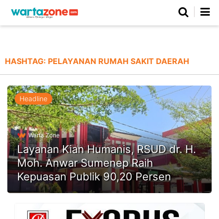
Netizen
Beranda
Daerah
Kuliner
Opini
Nasional
Regional
Politik
Parlemen
Investigasi
Gaya Hidup
Peristiwa
Wisata
Advertorial
Ekonomi
Pendidikan
Religi
Olahraga
HASHTAG:
PELAYANAN RUMAH SAKIT DAERAH
Beranda
About Us
Contact Us
Hak Jawab
Kode Etik
Pedoman Media Siber
Redaksi
Headline
Warta Zone
Layanan Kian Humanis, RSUD dr. H.
Moh. Anwar Sumenep Raih
Kepuasan Publik 90,20 Persen
©
Copyright
2026