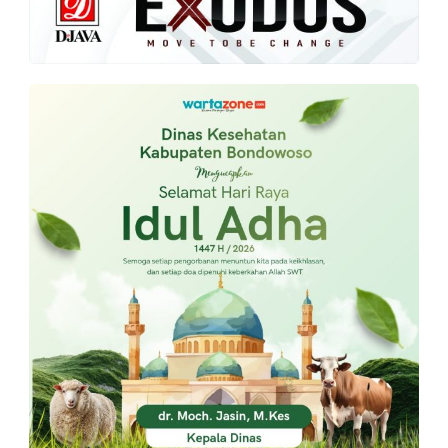
PT.
Balqis
Cyber
Media
Sejahtera