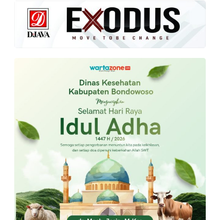
PT.
Balqis
Cyber
Media
Sejahtera