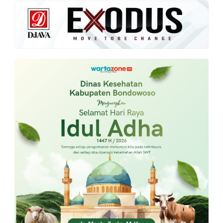
PT.
Balqis
Cyber
Media
Sejahtera