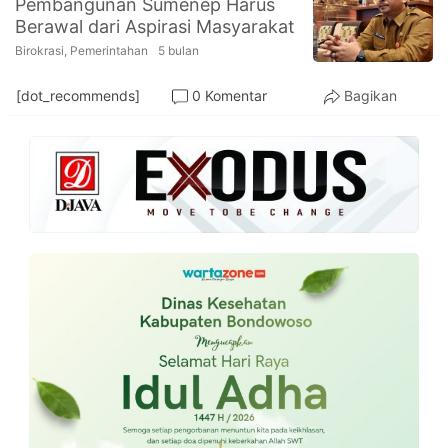
Pembangunan Sumenep Harus
PT.
Berawal dari Aspirasi Masyarakat
Balqis
Cyber
Birokrasi
,
Pemerintahan
5 bulan
Media
Sejahtera
[dot_recommends]
0 Komentar
Bagikan