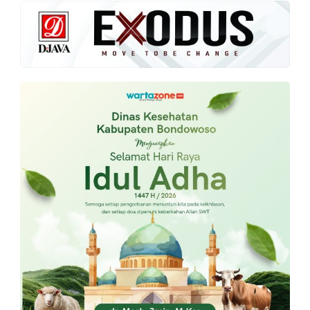
PT.
Balqis
Cyber
Media
Sejahtera